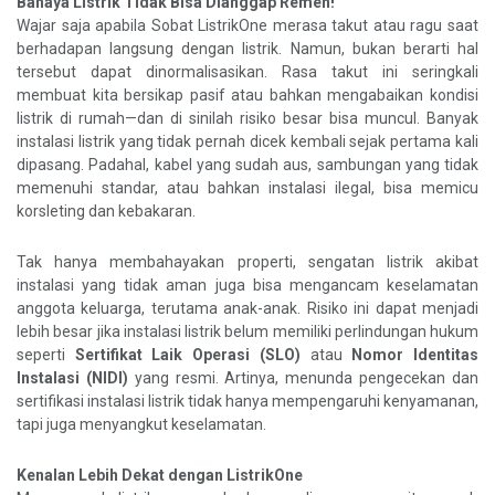
Bahaya Listrik Tidak Bisa Dianggap Remeh!
Wajar saja apabila Sobat ListrikOne merasa takut atau ragu saat
berhadapan langsung dengan listrik. Namun, bukan berarti hal
tersebut dapat dinormalisasikan. Rasa takut ini seringkali
membuat kita bersikap pasif atau bahkan mengabaikan kondisi
listrik di rumah—dan di sinilah risiko besar bisa muncul. Banyak
instalasi listrik yang tidak pernah dicek kembali sejak pertama kali
dipasang. Padahal, kabel yang sudah aus, sambungan yang tidak
memenuhi standar, atau bahkan instalasi ilegal, bisa memicu
korsleting dan kebakaran.
Tak hanya membahayakan properti, sengatan listrik akibat
instalasi yang tidak aman juga bisa mengancam keselamatan
anggota keluarga, terutama anak-anak. Risiko ini dapat menjadi
lebih besar jika instalasi listrik belum memiliki perlindungan hukum
seperti
Sertifikat Laik Operasi (SLO)
atau
Nomor Identitas
Instalasi (NIDI)
yang resmi. Artinya, menunda pengecekan dan
sertifikasi instalasi listrik tidak hanya mempengaruhi kenyamanan,
tapi juga menyangkut keselamatan.
Kenalan Lebih Dekat dengan ListrikOne